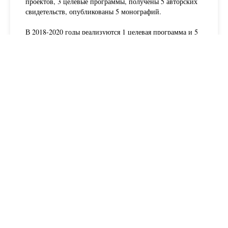
проектов, 3 целевые программы, получены 5 авторских
свидетельств, опубликованы 5 монографий.
В 2018-2020 годы реализуются 1 целевая программа и 5
грантовых проектов финансируемых Комитетом науки
МОН РК и 1 грантовый проект РННТД финансируемый
АО "Фонд науки".
Читать далее
Посетите нас
Ботанический сад – это музей живой природы под
открытом небом.
В саду собрана богатейшая коллекция растений,
представляющих разнообразный растительный мир
земного шара, которые вы можете увидеть посетив нас.