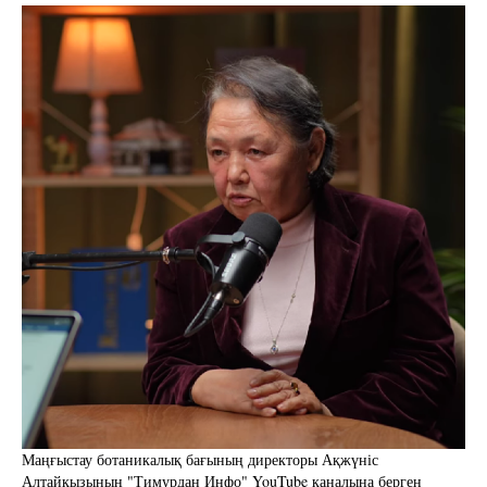
Маңғыстау ботаникалық бағының директоры Ақжүніс
Алтайқызының "Тимурдан Инфо" YouTube каналына берген